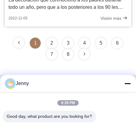
todo un año, pero que a los posteriores a los 90 les
encanta
Visión más
2022-11-05
1
2
3
4
5
6
7
8
Jenny
Contacto rápido
9:39 PM
Dirección
2 piso 11, distrito norte bloque 4, centro comercial
Good day, what product are you looking for?
internacional de la Expo Hua Yi, calle Wugang, área de
Chancheng, ciudad de Foshan, Guangdong, China.