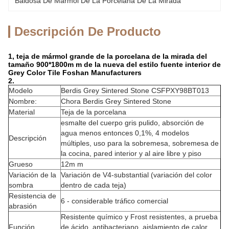
Baldosa De Mármol De La Porcelana De La Mirada
Descripción De Producto
1, teja de mármol grande de la porcelana de la mirada del
tamaño 900*1800m m de la nueva del estilo fuente interior de
Grey Color Tile Foshan Manufacturers
2.
Modelo
Berdis Grey Sintered Stone CSFPXY98BT013
Nombre:
Chora Berdis Grey Sintered Stone
Material
Teja de la porcelana
esmalte del cuerpo gris pulido, absorción de
agua menos entonces 0,1%, 4 modelos
Descripción
múltiples, uso para la sobremesa, sobremesa de
la cocina, pared interior y al aire libre y piso
Grueso
12m m
Variación de la
Variación de V4-substantial (variación del color
sombra
dentro de cada teja)
Resistencia de
6 - considerable tráfico comercial
abrasión
Resistente químico y Frost resistentes, a prueba
Función
de ácido, antibacteriano, aislamiento de calor,