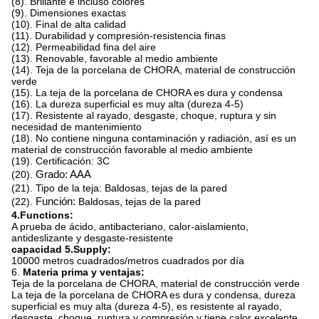
(8). Brillante e incluso colores
(9). Dimensiones exactas
(10). Final de alta calidad
(11). Durabilidad y compresión-resistencia finas
(12). Permeabilidad fina del aire
(13). Renovable, favorable al medio ambiente
(14). Teja de la porcelana de CHORA, material de construcción
verde
(15). La teja de la porcelana de CHORA es dura y condensa
(16). La dureza superficial es muy alta (dureza 4-5)
(17). Resistente al rayado, desgaste, choque, ruptura y sin
necesidad de mantenimiento
(18). No contiene ninguna contaminación y radiación, así es un
material de construcción favorable al medio ambiente
(19). Certificación: 3C
(20).
Grado: AAA
(21). Tipo de la teja: Baldosas, tejas de la pared
(22).
Función:
Baldosas, tejas de la pared
4.Functions:
A prueba de ácido, antibacteriano, calor-aislamiento,
antideslizante y desgaste-resistente
capacidad 5.Supply:
10000 metros cuadrados/metros cuadrados por día
6.
Materia prima y ventajas:
Teja de la porcelana de CHORA, material de construcción verde
La teja de la porcelana de CHORA es dura y condensa, dureza
superficial es muy alta (dureza 4-5), es resistente al rayado,
desgaste, choque, ruptura y compresión y tiene calor excelente,