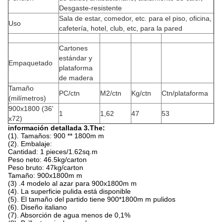
Desgaste-resistente
Sala de estar, comedor, etc. para el piso, oficina,
Uso
cafetería, hotel, club, etc, para la pared
Cartones
estándar y
Empaquetado
plataforma
de madera
Tamaño
PC/ctn
M2/ctn
Kg/ctn
Ctn/plataforma
(milímetros)
900x1800 (36'
1
1,62
47
53
x72)
información detallada 3.The:
(1). Tamaños: 900 ** 1800m m
(2). Embalaje:
Cantidad: 1 pieces/1.62sq.m
Peso neto: 46.5kg/carton
Peso bruto: 47kg/carton
Tamaño: 900x1800m m
(3) .4 modelo al azar para 900x1800m m
(4). La superficie pulida está disponible
(5). El tamaño del partido tiene 900*1800m m pulidos
(6). Diseño italiano
(7). Absorción de agua menos de 0,1%