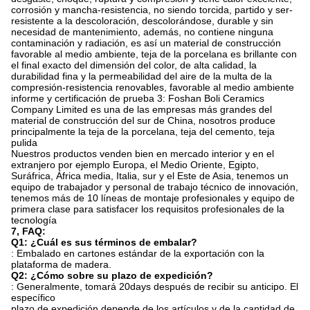
corrosión y mancha-resistencia, no siendo torcida, partido y ser-
resistente a la descoloración, descolorándose, durable y sin
necesidad de mantenimiento, además, no contiene ninguna
contaminación y radiación, es así un material de construcción
favorable al medio ambiente, teja de la porcelana es brillante con
el final exacto del dimensión del color, de alta calidad, la
durabilidad fina y la permeabilidad del aire de la multa de la
compresión-resistencia renovables, favorable al medio ambiente
informe y certificación de prueba 3: Foshan Boli Ceramics
Company Limited es una de las empresas más grandes del
material de construcción del sur de China, nosotros produce
principalmente la teja de la porcelana, teja del cemento, teja
pulida
Nuestros productos venden bien en mercado interior y en el
extranjero por ejemplo Europa, el Medio Oriente, Egipto,
Suráfrica, África media, Italia, sur y el Este de Asia, tenemos un
equipo de trabajador y personal de trabajo técnico de innovación,
tenemos más de 10 líneas de montaje profesionales y equipo de
primera clase para satisfacer los requisitos profesionales de la
tecnología
7, FAQ:
Q1: ¿Cuál es sus términos de embalar?
: Embalado en cartones estándar de la exportación con la
plataforma de madera.
Q2: ¿Cómo sobre su plazo de expedición?
: Generalmente, tomará 20days después de recibir su anticipo. El
específico
plazo de expedición depende de los artículos y de la cantidad de