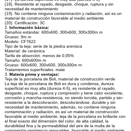
(18). Resistente al rayado, desgaste, choque, ruptura y sin
necesidad de mantenimiento
(19). No contiene ninguna contaminación y radiación, así es un
material de construcción favorable al medio ambiente
(20). Certificación: 3C
2.
Información básica:
Tamaños estándar: 600x600, 300x600, 300x300m m
Grueso: 9m m
Modelo: CF7622
Tipo de la teja: serie de la piedra arenisca
Material: de cerámica
Tarifa de absorción: menos de 0,05%
Tamaño: 600x600m m
Grueso: 600x600, 300x600, 300x300m m
Tratamientos superficiales: mate
3.
Materia prima y ventajas:
Teja de la porcelana de Boli, material de construcción verde
La teja de la porcelana de Boli es dura y condensa, dureza
superficial es muy alta (dureza 4-5), es resistente al rayado,
desgaste, choque, ruptura y compresión y tiene calor excelente,
corrosión y mancha-resistencia, no siendo torcida, partido y ser-
resistente a la descoloración, descolorándose, durable y sin
necesidad de mantenimiento, además, no contiene ninguna
contaminación y radiación, es así un material de construcción
favorable al medio ambiente, teja de la porcelana es brillante con
el final exacto del dimensión del color, de alta calidad, la
durabilidad fina y la permeabilidad del aire de la multa de la
compresión-resistencia renovables, favorable al medio ambiente