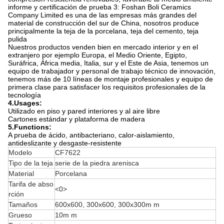
informe y certificación de prueba 3: Foshan Boli Ceramics
Company Limited es una de las empresas más grandes del
material de construcción del sur de China, nosotros produce
principalmente la teja de la porcelana, teja del cemento, teja
pulida
Nuestros productos venden bien en mercado interior y en el
extranjero por ejemplo Europa, el Medio Oriente, Egipto,
Suráfrica, África media, Italia, sur y el Este de Asia, tenemos un
equipo de trabajador y personal de trabajo técnico de innovación,
tenemos más de 10 líneas de montaje profesionales y equipo de
primera clase para satisfacer los requisitos profesionales de la
tecnología
4.Usages:
Utilizado en piso y pared interiores y al aire libre
Cartones estándar y plataforma de madera
5.Functions:
A prueba de ácido, antibacteriano, calor-aislamiento,
antideslizante y desgaste-resistente
Modelo
CF7622
Tipo de la teja
serie de la piedra arenisca
Material
Porcelana
Tarifa de abso
<0>
rción
Tamaños
600x600, 300x600, 300x300m m
Grueso
10m m