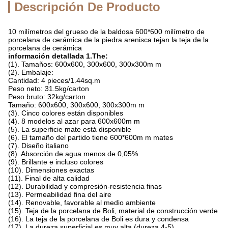
Descripción De Producto
10 milímetros del grueso de la baldosa 600*600 milímetro de
porcelana de cerámica de la piedra arenisca tejan la teja de la
porcelana de cerámica
información detallada 1.The:
(1). Tamaños: 600x600, 300x600, 300x300m m
(2). Embalaje:
Cantidad: 4 pieces/1.44sq.m
Peso neto: 31.5kg/carton
Peso bruto: 32kg/carton
Tamaño: 600x600, 300x600, 300x300m m
(3). Cinco colores están disponibles
(4). 8 modelos al azar para 600x600m m
(5). La superficie mate está disponible
(6). El tamaño del partido tiene 600*600m m mates
(7). Diseño italiano
(8). Absorción de agua menos de 0,05%
(9). Brillante e incluso colores
(10). Dimensiones exactas
(11). Final de alta calidad
(12). Durabilidad y compresión-resistencia finas
(13). Permeabilidad fina del aire
(14). Renovable, favorable al medio ambiente
(15). Teja de la porcelana de Boli, material de construcción verde
(16). La teja de la porcelana de Boli es dura y condensa
(17). La dureza superficial es muy alta (dureza 4-5)