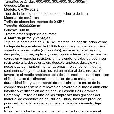
Tamaños estándar: 600x600, 300x600, 300x300m m
Grueso: 10m m
Modelo: CF76A302-2
Tipo de la teja: serie del cemento del chorro de tinta
Material: de cerámica
Tarifa de absorción: menos de 0,05%
Tamaño: 600x600m m
Grueso: 10m m
Tratamientos superficiales: mate
4.
Materia prima y ventajas:
Teja de la porcelana de CHORA, material de construcción verde
La teja de la porcelana de CHORA es dura y condensa, dureza
superficial es muy alta (dureza 4-5), es resistente al rayado,
desgaste, choque, ruptura y compresión y tiene calor excelente,
corrosión y mancha-resistencia, no siendo torcida, partido y ser-
resistente a la descoloración, descolorándose, durable y sin
necesidad de mantenimiento, además, no contiene ninguna
contaminación y radiación, es así un material de construcción
favorable al medio ambiente, teja de la porcelana es brillante con
el final exacto del dimensión del color, de alta calidad, la
durabilidad fina y la permeabilidad del aire de la multa de la
compresión-resistencia renovables, favorable al medio ambiente
informe y certificación de prueba 3: Foshan Boli Ceramics
Company Limited es una de las empresas más grandes del
material de construcción del sur de China, nosotros produce
principalmente la teja de la porcelana, teja del cemento, teja
pulida
Nuestros productos venden bien en mercado interior y en el