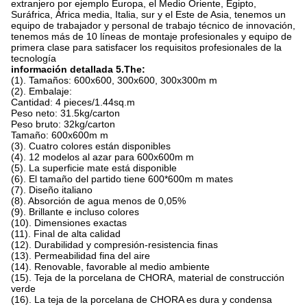
extranjero por ejemplo Europa, el Medio Oriente, Egipto,
Suráfrica, África media, Italia, sur y el Este de Asia, tenemos un
equipo de trabajador y personal de trabajo técnico de innovación,
tenemos más de 10 líneas de montaje profesionales y equipo de
primera clase para satisfacer los requisitos profesionales de la
tecnología
información detallada 5.The:
(1). Tamaños: 600x600, 300x600, 300x300m m
(2). Embalaje:
Cantidad: 4 pieces/1.44sq.m
Peso neto: 31.5kg/carton
Peso bruto: 32kg/carton
Tamaño: 600x600m m
(3). Cuatro colores están disponibles
(4). 12 modelos al azar para 600x600m m
(5). La superficie mate está disponible
(6). El tamaño del partido tiene 600*600m m mates
(7). Diseño italiano
(8). Absorción de agua menos de 0,05%
(9). Brillante e incluso colores
(10). Dimensiones exactas
(11). Final de alta calidad
(12). Durabilidad y compresión-resistencia finas
(13). Permeabilidad fina del aire
(14). Renovable, favorable al medio ambiente
(15). Teja de la porcelana de CHORA, material de construcción
verde
(16). La teja de la porcelana de CHORA es dura y condensa