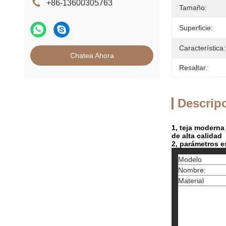
+86-13600305763
Tamaño:
Superficie:
Característica:
Chatea Ahora
Resaltar:
Descrip
1, teja moderna 
de alta calidad
2, parámetros e
Modelo
Nombre:
Material