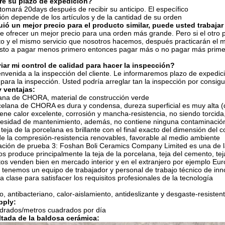
e su plazo de expedición?
tomará 20days después de recibir su anticipo. El específico
ión depende de los artículos y de la cantidad de su orden
ió un mejor precio para el producto similar, puede usted trabajar
de ofrecer un mejor precio para una orden más grande. Pero si el otro 
o y el mismo servicio que nosotros hacemos, después practicarán el 
uesto a pagar menos primero entonces pagar más o no pagar más prim
ar mi control de calidad para hacer la inspección?
ienvenida a la inspección del cliente. Le informaremos plazo de expedic
para la inspección. Usted podría arreglar tan la inspección por consigu
y ventajas:
lana de CHORA, material de construcción verde
rcelana de CHORA es dura y condensa, dureza superficial es muy alta (d
ene calor excelente, corrosión y mancha-resistencia, no siendo torcida,
cesidad de mantenimiento, además, no contiene ninguna contaminación y
eja de la porcelana es brillante con el final exacto del dimensión del col
 de la compresión-resistencia renovables, favorable al medio ambiente
icación de prueba 3: Foshan Boli Ceramics Company Limited es una de 
s produce principalmente la teja de la porcelana, teja del cemento, tej
s venden bien en mercado interior y en el extranjero por ejemplo Europa
a, tenemos un equipo de trabajador y personal de trabajo técnico de i
 clase para satisfacer los requisitos profesionales de la tecnología
, antibacteriano, calor-aislamiento, antideslizante y desgaste-resisten
pply:
drados/metros cuadrados por día
tada de la baldosa cerámica: