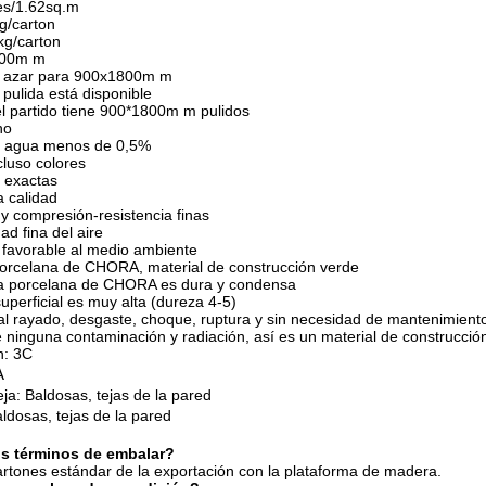
es/1.62sq.m
g/carton
kg/carton
800m m
al azar para 900x1800m m
e pulida está disponible
el partido tiene 900*1800m m pulidos
no
de agua menos de 0,5%
ncluso colores
 exactas
a calidad
 y compresión-resistencia finas
ad fina del aire
 favorable al medio ambiente
 porcelana de CHORA, material de construcción verde
 la porcelana de CHORA es dura y condensa
uperficial es muy alta (dureza 4-5)
 al rayado, desgaste, choque, ruptura y sin necesidad de mantenimient
e ninguna contaminación y radiación, así es un material de construcció
n: 3C
A
teja: Baldosas, tejas de la pared
ldosas, tejas de la pared
us términos de embalar?
rtones estándar de la exportación con la plataforma de madera.