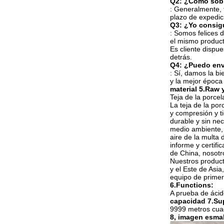
Q2: ¿Cómo sobr
: Generalmente, 
plazo de expedic
Q3: ¿Yo consigu
: Somos felices 
el mismo product
Es cliente disp
detrás.
Q4: ¿Puedo envi
: Sí, damos la b
y la mejor época 
material 5.Raw 
Teja de la porce
La teja de la po
y compresión y ti
durable y sin ne
medio ambiente, t
aire de la multa
informe y certif
de China, nosotro
Nuestros producto
y el Este de Asi
equipo de primera
6.Functions:
A prueba de ácido
capacidad 7.Su
9999 metros cua
8, imagen esmal