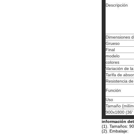
Descripción
Dimensiones d
Grueso
Final
modelo
colores
Variación de l
Tarifa de abso
Resistencia de
Función
Uso
Tamaño (milím
900x1800 (36'
información det
(1). Tamaños: 9
(2). Embalaje: