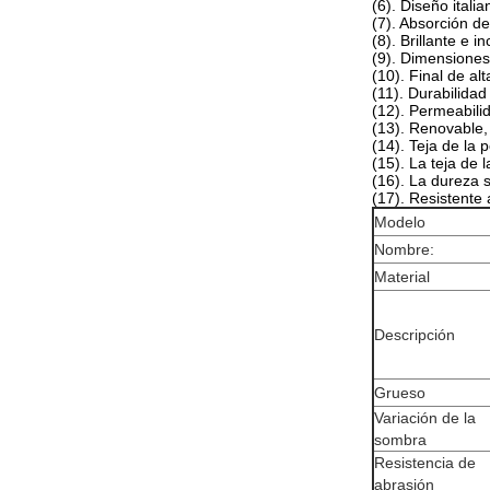
(6). Diseño italia
(7). Absorción d
(8). Brillante e i
(9). Dimensiones
(10). Final de alt
(11). Durabilidad
(12). Permeabilid
(13). Renovable,
(14). Teja de la
(15). La teja de
(16). La dureza s
(17). Resistente
Modelo
Nombre:
Material
Descripción
Grueso
Variación de la
sombra
Resistencia de
abrasión