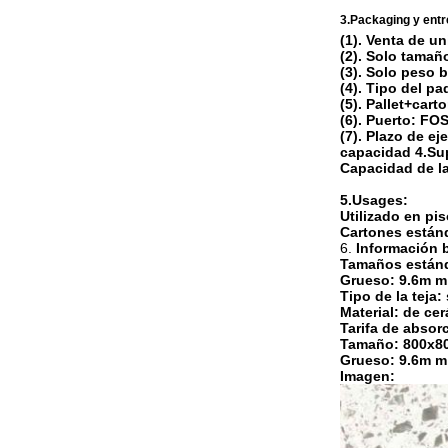
3.Packaging y entr
(1). Venta de un
(2). Solo tama
(3). Solo peso 
(4). Tipo del p
(5). Pallet+car
(6). Puerto: F
(7). Plazo de e
capacidad 4.Su
Capacidad de l
5.Usages:
Utilizado en piso
Cartones están
6.
Información 
Tamaños están
Grueso: 9.6m m
Tipo de la teja:
Material: de ce
Tarifa de absor
Tamaño: 800x8
Grueso: 9.6m m
Imagen: