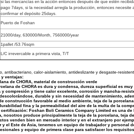
si las mercancías en la acción entonces después de que estén recibid
pago 7days, si la necesidad arregla la producción, entonces necesite a
confirmar el depósito 25days.
Puerto de Foshan
21000/day, 630000/Month, 7560000/year
1pallet /53.76sqm
L/C irrevercable a primera vista, T/T
, antibacteriano, calor-aislamiento, antideslizante y desgaste-resisten
 y ventajas:
elana de CHORA, material de construcción verde
orcelana de CHORA es dura y condensa, dureza superficial es muy al
 y compresión y tiene calor excelente, corrosión y mancha-resisten
 descolorándose, durable y sin necesidad de mantenimiento, adem
de construcción favorable al medio ambiente, teja de la porcelana 
 durabilidad fina y la permeabilidad del aire de la multa de la co
y certificación: Foshan Boli Ceramics Company Limited es una de
a, nosotros produce principalmente la teja de la porcelana, teja de
tos venden bien en mercado interior y en el extranjero por ejempl
sur y el Este de Asia, tenemos un equipo de trabajador y personal
esionales y equipo de primera clase para satisfacer los requisito