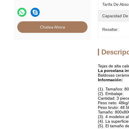
Tarifa De Abso
Capacidad De 
Chatea Ahora
Resaltar:
Descrip
Tejas de alta ca
La porcelana in
Baldosas cerámic
Información:
(1). Tamaños: 
(2). Embalaje:
Cantidad: 3 piec
Peso neto: 48kg/
Peso bruto: 48.5
Tamaño: 800x8
(3). 4 modelos 
(4). La superfici
(5). El tamaño d