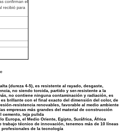
as confirman el
l recibió para
te
ta (dureza 4-5), es resistente al rayado, desgaste,
cia, no siendo torcida, partido y ser-resistente a la
ás, no contiene ninguna contaminación y radiación, es
es brillante con el final exacto del dimensión del color, de
mpresión-resistencia renovables, favorable al medio ambiente
 las empresas más grandes del material de construcción
l cemento, teja pulida
o Europa, el Medio Oriente, Egipto, Suráfrica, África
 de trabajo técnico de innovación, tenemos más de 10 líneas
s profesionales de la tecnología