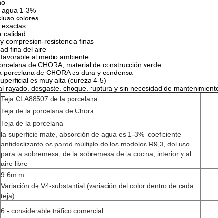
no
e agua 1-3%
ncluso colores
 exactas
a calidad
 y compresión-resistencia finas
ad fina del aire
 favorable al medio ambiente
 porcelana de CHORA, material de construcción verde
 la porcelana de CHORA es dura y condensa
uperficial es muy alta (dureza 4-5)
 al rayado, desgaste, choque, ruptura y sin necesidad de mantenimient
Teja CLA88507 de la porcelana
Teja de la porcelana de Chora
Teja de la porcelana
la superficie mate, absorción de agua es 1-3%, coeficiente
antideslizante es pared múltiple de los modelos R9,3, del uso
para la sobremesa, de la sobremesa de la cocina, interior y al
aire libre
9.6m m
Variación de V4-substantial (variación del color dentro de cada
teja)
6 - considerable tráfico comercial