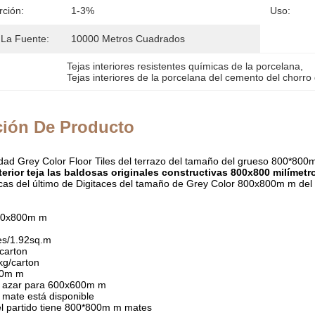
rción:
1-3%
Uso:
La Fuente:
10000 Metros Cuadrados
Tejas interiores resistentes químicas de la porcelana
, 
Tejas interiores de la porcelana del cemento del chorro 
ción De Producto
lidad Grey Color Floor Tiles del terrazo del tamaño del grueso 800*8
terior teja las baldosas originales constructivas 800x800 milímet
as del último de Digitaces del tamaño de Grey Color 800x800m m del es
800x800m m
es/1.92sq.m
carton
kg/carton
00m m
al azar para 600x600m m
e mate está disponible
el partido tiene 800*800m m mates