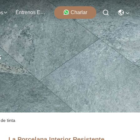
Éntrenos En Contacto Con
Charlar
os
s
de tinta
La Porcelana Interior Resistente