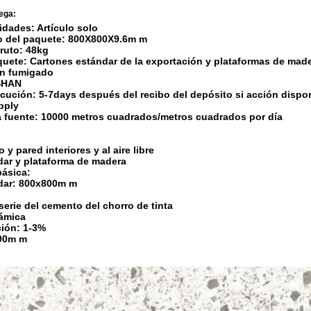
ega:
idades: Artículo solo
ño del paquete: 800X800X9.6m m
bruto: 48kg
aquete: Cartones estándar de la exportación y plataformas de mad
ton fumigado
OSHAN
jecución: 5-7days después del recibo del depósito si acción dispo
pply
a fuente: 10000 metros cuadrados/metros cuadrados por día
 y pared interiores y al aire libre
dar y plataforma de madera
básica:
dar: 800x800m m
 serie del cemento del chorro de tinta
rámica
ción: 1-3%
00m m