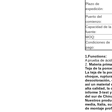
Plazo de
expedición:
Puerto del
comienzo:
Capacidad de la
fuente:
MOQ:
Condiciones de
pago:
1.Functions:
A prueba de ácido
2.
Materia prima
Teja de la porc
La teja de la p
choque, ruptura
descoloración,
así un material 
alta calidad, la
informe 3-test 
del sur de Chin
Nuestros produc
media, Italia, 
de montaje prof