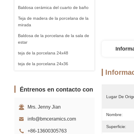
Baldosa cerámica del cuarto de baño
Teja de madera de la porcelana de la
mirada
Baldosa de la porcelana de la sala de
estar
Inform
teja de la porcelana 24x48
teja de la porcelana 24x36
Informac
baldosas 32x32
Azulejo de losa de porcelana
Éntrenos en contacto con
Lugar De Orig
Mrs. Jenny Jian
Nombre:
info@bmceramics.com
Superficie:
+86-13600305763