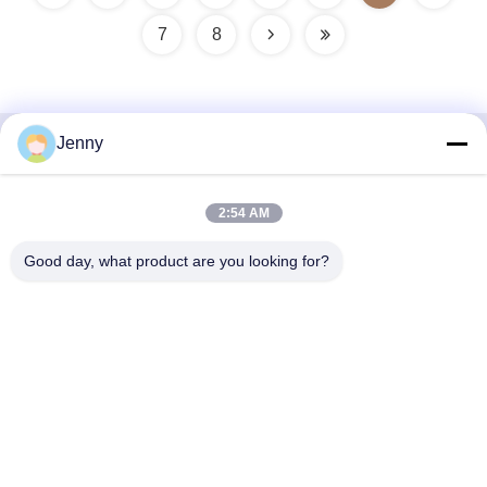
7
8
Jenny
Contacto rápido
2:54 AM
Dirección
2 piso 11, distrito norte bloque 4, centro comercial
Good day, what product are you looking for?
internacional de la Expo Hua Yi, calle Wugang, área de
Chancheng, ciudad de Foshan, Guangdong, China.
Teléfono
86--13600305763
Email
info@bmceramics.com