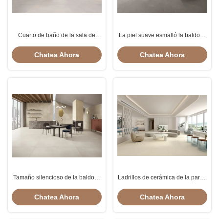
Cuarto de baño de la sala de
La piel suave esmaltó la baldosa
estar de las baldosas 900x1800m
cerámica del estilo silencioso del
m del color del resbalón anti del
microcemento 750*1500m m
Chatea Ahora
Chatea Ahora
cemento micro del polvo
para la sala de estar
Tamaño silencioso de la baldosa
Ladrillos de cerámica de la pared
cerámica 750x1500m m del estilo
del balcón de la teja de la losa de
para el color del beige de la sala
la porcelana del micro cemento
Chatea Ahora
Chatea Ahora
de estar
de la luz suave