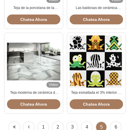
Vídeo
Vídeo
Teja de la porcelana de la
Las baldosas de cerámica
resistencia ácida que parece la
esmaltadas llenas del efecto de
piedra fácil instalar
mármol modificaron para
Chatea Ahora
Chatea Ahora
requisitos
particulares/color/tamaño/Logo
Modern Porcelain Tile
Vídeo
Teja moderna de cerámica de
Teja esmaltada el 3% interior de
Grey Bathroom Tiles/de la
la porcelana de la decoración
porcelana que parece piedra
600*600 del salón
Chatea Ahora
Chatea Ahora
1
2
3
4
5
6