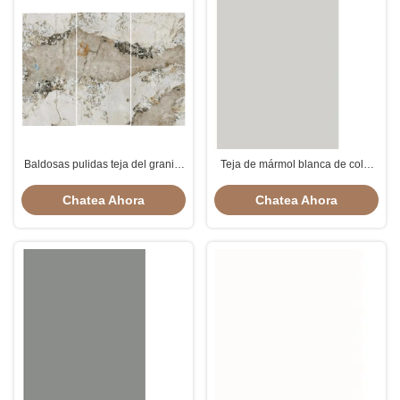
Baldosas pulidas teja del granito
Teja de mármol blanca de color
de la losa de Pandora White
caqui de la losa para el desgaste
Brown Colour Marble
del comedor - resistente
Chatea Ahora
Chatea Ahora