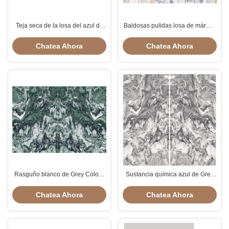
Teja seca de la losa del azul de
Baldosas pulidas losa de mármol
cielo del esmalte del grano para
Ambilight Grey Orange Colour
la cafetería a prueba de ácido
blanco del granito
Chatea Ahora
Chatea Ahora
Rasguño blanco de Grey Colour
Sustancia química azul de Grey
Marble Slab Tile del verde de la
White Colour Slab Tile de las
onza del mago resistente
ondas resistente
Chatea Ahora
Chatea Ahora