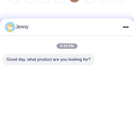
Jenny
Contacto rápido
9:45 PM
Dirección
2 piso 11, distrito norte bloque 4, centro comercial
Good day, what product are you looking for?
internacional de la Expo Hua Yi, calle Wugang, área de
Chancheng, ciudad de Foshan, Guangdong, China.
Teléfono
86--13600305763
Email
info@bmceramics.com