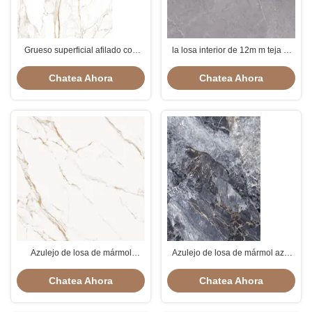
Grueso superficial afilado con
la losa interior de 12m m teja el
piedra del oro 12m m de las
desgaste anti gris del resbalón de
fauces de los pescados del
Polars Hadow resistente
Chatea Ahora
Chatea Ahora
boutique de la losa de mármol
Azulejo de losa de mármol
Azulejo de losa de mármol azul
blanco SOFITEL Gold 1600 *
resistente a las heladas
3200 mm para sala de estar
Decoración interior moderna de
Chatea Ahora
Chatea Ahora
CRIMEA