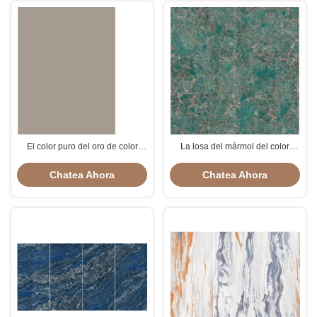
El color puro del oro de color
La losa del mármol del color
caqui vetea el anti-bacteriano de
verde pulió grueso de las
las baldosas del granito de la
baldosas 6m m del granito
Chatea Ahora
Chatea Ahora
losa